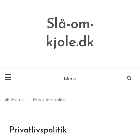
Skip
to
content
Slå-om-
kjole.dk
Menu
Home
»
Privatlivspolitik
Privatlivspolitik