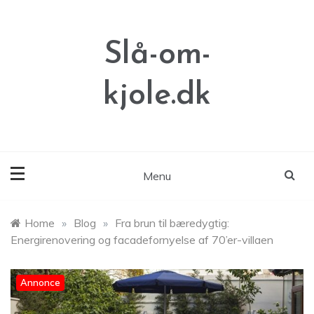
Skip
to
content
Slå-om-
kjole.dk
Menu
Home
»
Blog
»
Fra brun til bæredygtig:
Energirenovering og facadefornyelse af 70’er-villaen
Annonce